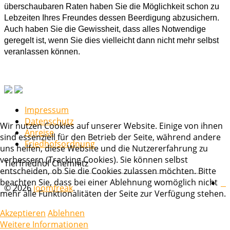
überschaubaren Raten haben Sie die Möglichkeit schon zu
Lebzeiten Ihres Freundes dessen Beerdigung abzusichern.
Auch haben Sie die Gewissheit, dass alles Notwendige
geregelt ist, wenn Sie dies vielleicht dann nicht mehr selbst
veranlassen können.
Impressum
Datenschutz
Wir nutzen Cookies auf unserer Website. Einige von ihnen
Anreise
sind essenziell für den Betrieb der Seite, während andere
Friedhofsordnung
uns helfen, diese Website und die Nutzererfahrung zu
verbessern (Tracking Cookies). Sie können selbst
Tierfriedhof Chemnitz
entscheiden, ob Sie die Cookies zulassen möchten. Bitte
beachten Sie, dass bei einer Ablehnung womöglich nicht
© 2026
joomfreak
.
mehr alle Funktionalitäten der Seite zur Verfügung stehen.
Akzeptieren
Ablehnen
Weitere Informationen